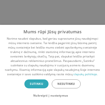
Mums rūpi Jūsų privatumas
Norime naudoti slapukus, kad geriau suprastume jūsų naudojimąsi
mūsų interneto svetaine. Tai leidžia pagerinti jūsų būsimą patirtį
mūsų svetainėje bei leidžia mums stebėti apsilankymų svetainėje
trukmę ir dažnumą, rinkti statistinę informaciją apie interneto
svetainės lankytojų skaičių. Taip pat, slapukai leidžia pritaikyti
aktualesnius reklaminius pranešimus. Paspausdami „Sutinku“
sutinkate su slapukų naudojimu ir susijusių asmens duomenų
Pradinis
Krepšelis
Pokalbiai
Pranešimai
Paskyra
tvarkymu. Išsamią informaciją apie slapukų naudojimą šioje interneto
svetainėje ir savo sutikimo valdymą rasite mūsų
slapukų politikoje.
Bookswap programėlė
SUTINKU
NESUTINKU
Mainykis knygomis dar patogiau!
Nukreipti į nustatymus
Uždaryti
Atsisiųsti