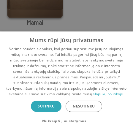
Mamai
Lauren White
Mums rūpi Jūsų privatumas
2
1
Norime naudoti slapukus, kad geriau suprastume jūsų naudojimąsi
mūsų interneto svetaine. Tai leidžia pagerinti jūsų būsimą patirtį
mūsų svetainėje bei leidžia mums stebėti apsilankymų svetainėje
trukmę ir dažnumą, rinkti statistinę informaciją apie interneto
svetainės lankytojų skaičių. Taip pat, slapukai leidžia pritaikyti
aktualesnius reklaminius pranešimus. Paspausdami „Sutinku“
sutinkate su slapukų naudojimu ir susijusių asmens duomenų
Pradinis
Krepšelis
Pokalbiai
Pranešimai
Paskyra
tvarkymu. Išsamią informaciją apie slapukų naudojimą šioje interneto
svetainėje ir savo sutikimo valdymą rasite mūsų
slapukų politikoje.
Bookswap programėlė
SUTINKU
NESUTINKU
Mainykis knygomis dar patogiau!
Nukreipti į nustatymus
Uždaryti
Atsisiųsti