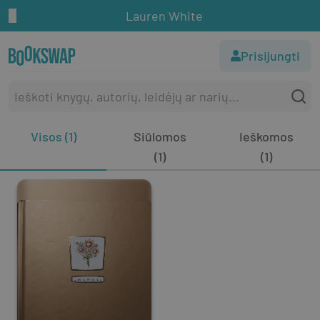
Lauren White
Prisijungti
Visos (1)
Siūlomos
Ieškomos
(1)
(1)