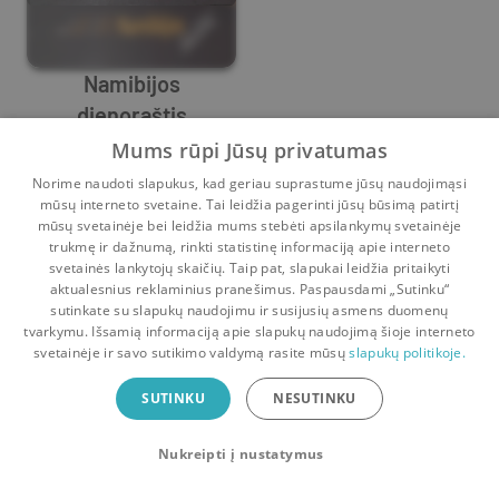
Namibijos
dienoraštis
Aurelija Rusteikienė
,
Mindaugas Skalandžiūnas
,
Aurelijus Ru
Mums rūpi Jūsų privatumas
0
0
Norime naudoti slapukus, kad geriau suprastume jūsų naudojimąsi
mūsų interneto svetaine. Tai leidžia pagerinti jūsų būsimą patirtį
mūsų svetainėje bei leidžia mums stebėti apsilankymų svetainėje
trukmę ir dažnumą, rinkti statistinę informaciją apie interneto
svetainės lankytojų skaičių. Taip pat, slapukai leidžia pritaikyti
aktualesnius reklaminius pranešimus. Paspausdami „Sutinku“
sutinkate su slapukų naudojimu ir susijusių asmens duomenų
Pradinis
Krepšelis
Pokalbiai
Pranešimai
Paskyra
tvarkymu. Išsamią informaciją apie slapukų naudojimą šioje interneto
svetainėje ir savo sutikimo valdymą rasite mūsų
slapukų politikoje.
Bookswap programėlė
SUTINKU
NESUTINKU
Mainykis knygomis dar patogiau!
Nukreipti į nustatymus
Uždaryti
Atsisiųsti