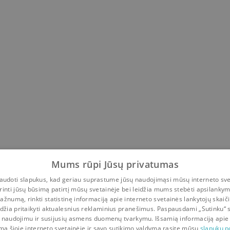
Mums rūpi Jūsų privatumas
udoti slapukus, kad geriau suprastume jūsų naudojimąsi mūsų interneto sve
rinti jūsų būsimą patirtį mūsų svetainėje bei leidžia mums stebėti apsilanky
ažnumą, rinkti statistinę informaciją apie interneto svetainės lankytojų skaiči
idžia pritaikyti aktualesnius reklaminius pranešimus. Paspausdami „Sutinku“ 
 naudojimu ir susijusių asmens duomenų tvarkymu. Išsamią informaciją apie
mą šioje interneto svetainėje ir savo sutikimo valdymą rasite mūsų
slapukų po