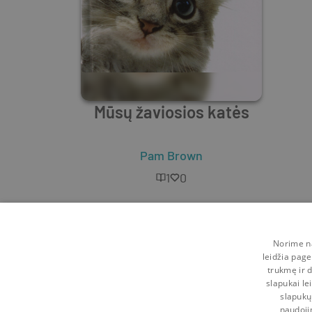
Mūsų žaviosios katės
Pam Brown
1
0
Norime na
leidžia page
trukmę ir d
slapukai le
slapukų
naudoji