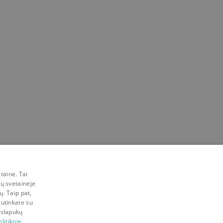
taine. Tai
mų svetainėje
ų. Taip pat,
sutinkate su
 slapukų
litikoje.