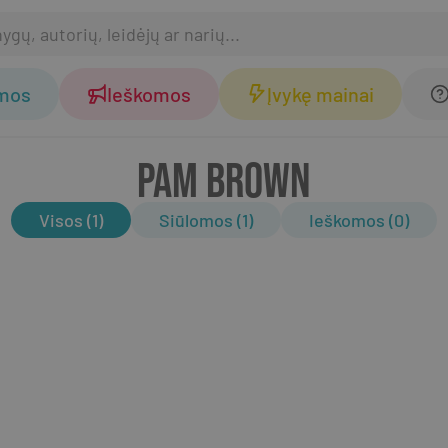
omos
Ieškomos
Įvykę mainai
PAM BROWN
Visos (1)
Siūlomos (1)
Ieškomos (0)