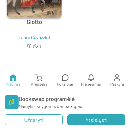
Giotto
Laura Cavazzini
0
0
Pradinis
Krepšelis
Pokalbiai
Pranešimai
Paskyra
Bookswap programėlė
Mainykis knygomis dar patogiau!
Uždaryti
Atsisiųsti