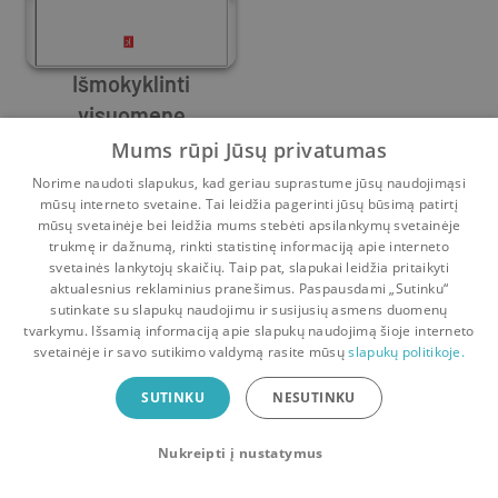
Išmokyklinti
visuomenę
Ivan Illich
Mums rūpi Jūsų privatumas
0
4
Norime naudoti slapukus, kad geriau suprastume jūsų naudojimąsi
mūsų interneto svetaine. Tai leidžia pagerinti jūsų būsimą patirtį
mūsų svetainėje bei leidžia mums stebėti apsilankymų svetainėje
trukmę ir dažnumą, rinkti statistinę informaciją apie interneto
svetainės lankytojų skaičių. Taip pat, slapukai leidžia pritaikyti
aktualesnius reklaminius pranešimus. Paspausdami „Sutinku“
sutinkate su slapukų naudojimu ir susijusių asmens duomenų
Pradinis
Krepšelis
Pokalbiai
Pranešimai
Paskyra
tvarkymu. Išsamią informaciją apie slapukų naudojimą šioje interneto
svetainėje ir savo sutikimo valdymą rasite mūsų
slapukų politikoje.
Bookswap programėlė
SUTINKU
NESUTINKU
Mainykis knygomis dar patogiau!
Nukreipti į nustatymus
Uždaryti
Atsisiųsti