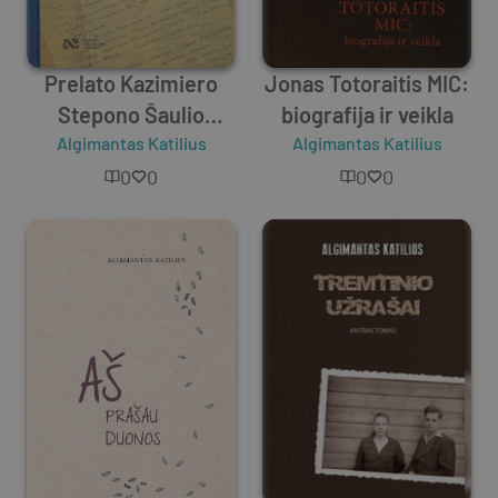
Prelato Kazimiero
Jonas Totoraitis MIC:
Stepono Šaulio
biografija ir veikla
Algimantas Katilius
dokumentai
Algimantas Katilius
0
0
0
0