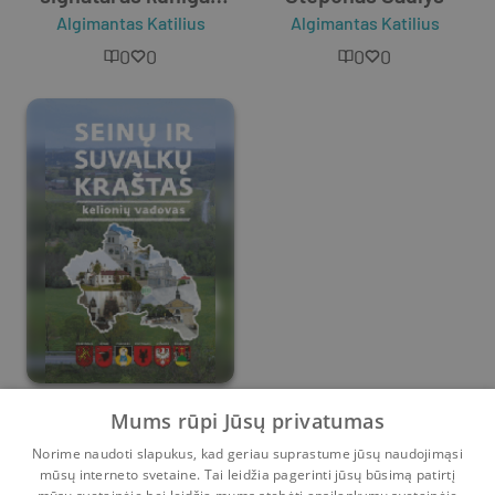
Alfonsas Petrulis
Algimantas Katilius
Algimantas Katilius
0
0
0
0
Seinų ir Suvalkų
Mums rūpi Jūsų privatumas
kraštas: kelionių
Norime naudoti slapukus, kad geriau suprastume jūsų naudojimąsi
Algimantas Katilius
vadovas
,
Giedrė Milerytė
,
Jonas Drungilas
mūsų interneto svetaine. Tai leidžia pagerinti jūsų būsimą patirtį
0
2