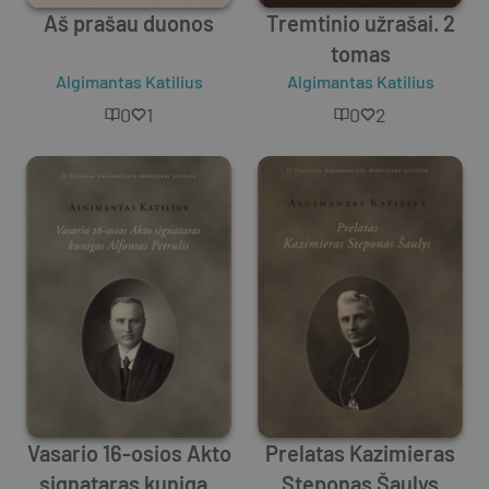
Aš prašau duonos
Tremtinio užrašai. 2
tomas
Algimantas Katilius
Algimantas Katilius
0
1
0
2
Vasario 16-osios Akto
Prelatas Kazimieras
signataras kunigas
Steponas Šaulys