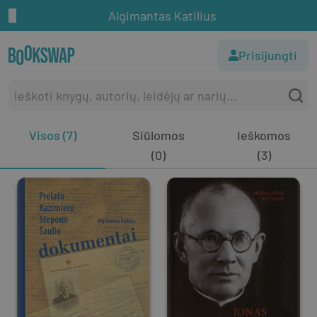
Algimantas Katilius
Prisijungti
Visos (7)
Siūlomos
Ieškomos
(0)
(3)