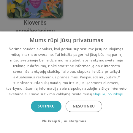
Kloverės
apgailestavimų
Mikki Brammer
kolekcija
Mums rūpi Jūsų privatumas
Prieš
27 d.
Norime naudoti slapukus, kad geriau suprastume jūsų naudojimąsi
mūsų interneto svetaine. Tai leidžia pagerinti jūsų būsimą patirtį
mūsų svetainėje bei leidžia mums stebėti apsilankymų svetainėje
trukmę ir dažnumą, rinkti statistinę informaciją apie interneto
svetainės lankytojų skaičių. Taip pat, slapukai leidžia pritaikyti
aktualesnius reklaminius pranešimus. Paspausdami „Sutinku“
sutinkate su slapukų naudojimu ir susijusių asmens duomenų
Pradinis
Krepšelis
Pokalbiai
Pranešimai
Paskyra
tvarkymu. Išsamią informaciją apie slapukų naudojimą šioje interneto
svetainėje ir savo sutikimo valdymą rasite mūsų
slapukų politikoje.
Bookswap programėlė
SUTINKU
NESUTINKU
Mainykis knygomis dar patogiau!
Nukreipti į nustatymus
Uždaryti
Atsisiųsti