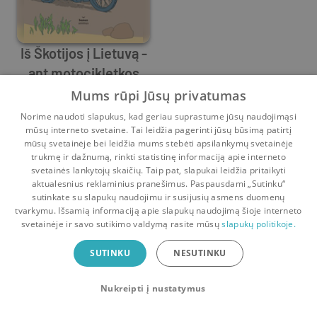
Iš Škotijos į Lietuvą -
ant motocikletkos
Juozas Norbutas
Mums rūpi Jūsų privatumas
0
5
Norime naudoti slapukus, kad geriau suprastume jūsų naudojimąsi
mūsų interneto svetaine. Tai leidžia pagerinti jūsų būsimą patirtį
mūsų svetainėje bei leidžia mums stebėti apsilankymų svetainėje
trukmę ir dažnumą, rinkti statistinę informaciją apie interneto
svetainės lankytojų skaičių. Taip pat, slapukai leidžia pritaikyti
aktualesnius reklaminius pranešimus. Paspausdami „Sutinku“
sutinkate su slapukų naudojimu ir susijusių asmens duomenų
Pradinis
Krepšelis
Pokalbiai
Pranešimai
Paskyra
tvarkymu. Išsamią informaciją apie slapukų naudojimą šioje interneto
svetainėje ir savo sutikimo valdymą rasite mūsų
slapukų politikoje.
Bookswap programėlė
SUTINKU
NESUTINKU
Mainykis knygomis dar patogiau!
Nukreipti į nustatymus
Uždaryti
Atsisiųsti