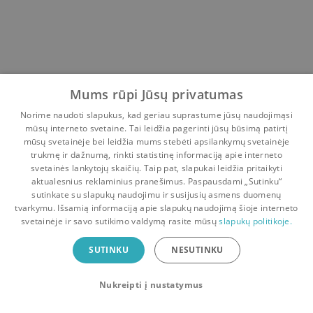
Mums rūpi Jūsų privatumas
Norime naudoti slapukus, kad geriau suprastume jūsų naudojimąsi
mūsų interneto svetaine. Tai leidžia pagerinti jūsų būsimą patirtį
mūsų svetainėje bei leidžia mums stebėti apsilankymų svetainėje
trukmę ir dažnumą, rinkti statistinę informaciją apie interneto
svetainės lankytojų skaičių. Taip pat, slapukai leidžia pritaikyti
aktualesnius reklaminius pranešimus. Paspausdami „Sutinku“
sutinkate su slapukų naudojimu ir susijusių asmens duomenų
Pradinis
Krepšelis
Pokalbiai
Pranešimai
Paskyra
tvarkymu. Išsamią informaciją apie slapukų naudojimą šioje interneto
svetainėje ir savo sutikimo valdymą rasite mūsų
slapukų politikoje.
Bookswap programėlė
SUTINKU
NESUTINKU
Mainykis knygomis dar patogiau!
Nukreipti į nustatymus
Uždaryti
Atsisiųsti