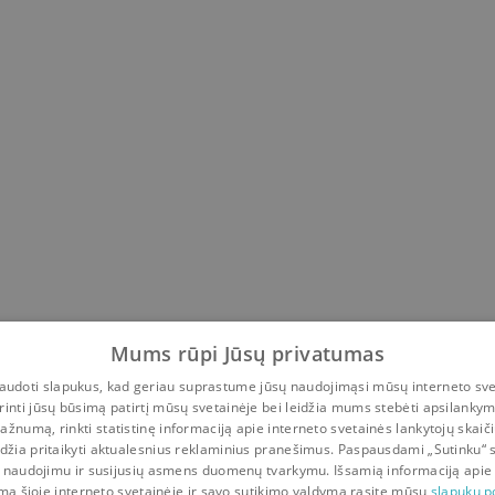
Mums rūpi Jūsų privatumas
udoti slapukus, kad geriau suprastume jūsų naudojimąsi mūsų interneto sve
rinti jūsų būsimą patirtį mūsų svetainėje bei leidžia mums stebėti apsilanky
ažnumą, rinkti statistinę informaciją apie interneto svetainės lankytojų skaiči
idžia pritaikyti aktualesnius reklaminius pranešimus. Paspausdami „Sutinku“ 
 naudojimu ir susijusių asmens duomenų tvarkymu. Išsamią informaciją apie
mą šioje interneto svetainėje ir savo sutikimo valdymą rasite mūsų
slapukų po