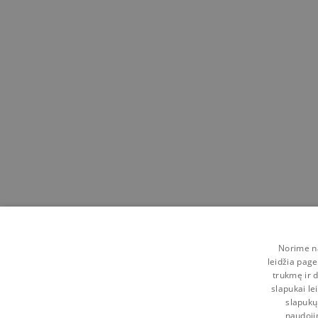
Norime na
leidžia page
trukmę ir d
slapukai le
slapukų
naudoji