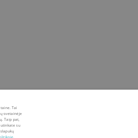
taine. Tai
mų svetainėje
ų. Taip pat,
sutinkate su
 slapukų
litikoje.