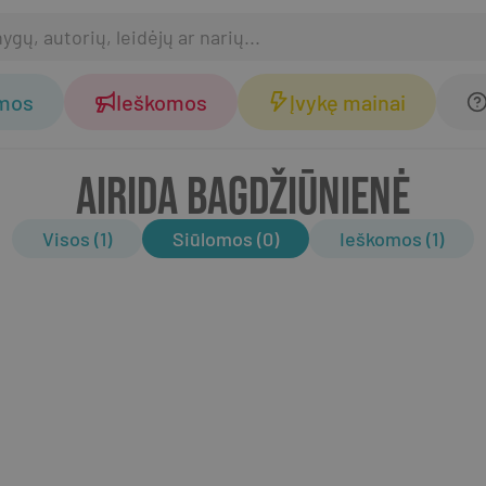
omos
Ieškomos
Įvykę mainai
AIRIDA BAGDŽIŪNIENĖ
Visos (1)
Siūlomos (0)
Ieškomos (1)