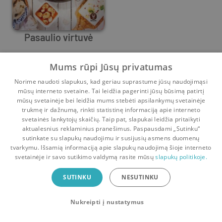
Pasaulio virtuvė
Mike Cooper
,
Lincoln Jefferson
,
Christine France
Mums rūpi Jūsų privatumas
8
18
Norime naudoti slapukus, kad geriau suprastume jūsų naudojimąsi
mūsų interneto svetaine. Tai leidžia pagerinti jūsų būsimą patirtį
mūsų svetainėje bei leidžia mums stebėti apsilankymų svetainėje
trukmę ir dažnumą, rinkti statistinę informaciją apie interneto
svetainės lankytojų skaičių. Taip pat, slapukai leidžia pritaikyti
aktualesnius reklaminius pranešimus. Paspausdami „Sutinku“
sutinkate su slapukų naudojimu ir susijusių asmens duomenų
Pradinis
Krepšelis
Pokalbiai
Pranešimai
Paskyra
tvarkymu. Išsamią informaciją apie slapukų naudojimą šioje interneto
svetainėje ir savo sutikimo valdymą rasite mūsų
slapukų politikoje.
Bookswap programėlė
SUTINKU
NESUTINKU
Mainykis knygomis dar patogiau!
Nukreipti į nustatymus
Uždaryti
Atsisiųsti