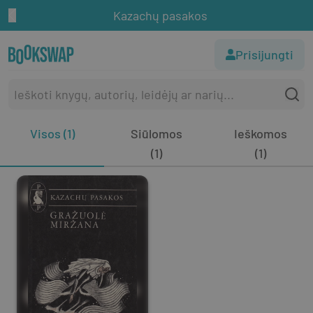
Kazachų pasakos
Prisijungti
Visos (1)
Siūlomos
Ieškomos
(1)
(1)