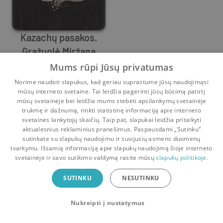
Kazachų pasakos.
Gražuolė Miržana
Kazachų pasakos
Mums rūpi Jūsų privatumas
3
2
Norime naudoti slapukus, kad geriau suprastume jūsų naudojimąsi
mūsų interneto svetaine. Tai leidžia pagerinti jūsų būsimą patirtį
mūsų svetainėje bei leidžia mums stebėti apsilankymų svetainėje
trukmę ir dažnumą, rinkti statistinę informaciją apie interneto
svetainės lankytojų skaičių. Taip pat, slapukai leidžia pritaikyti
aktualesnius reklaminius pranešimus. Paspausdami „Sutinku“
sutinkate su slapukų naudojimu ir susijusių asmens duomenų
Pradinis
Krepšelis
Pokalbiai
Pranešimai
Paskyra
tvarkymu. Išsamią informaciją apie slapukų naudojimą šioje interneto
svetainėje ir savo sutikimo valdymą rasite mūsų
slapukų politikoje.
Bookswap programėlė
SUTINKU
NESUTINKU
Mainykis knygomis dar patogiau!
Nukreipti į nustatymus
Uždaryti
Atsisiųsti