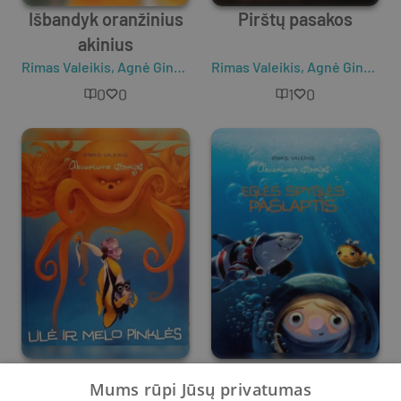
Išbandyk oranžinius
Pirštų pasakos
akinius
Rimas Valeikis
,
Agnė Gintalaitė
Rimas Valeikis
,
Agnė Gintalaitė
0
0
1
0
Akvariumo istorijos.
Akvariumo istorijos.
Mums rūpi Jūsų privatumas
Lilė ir melo pinklės
Eglės Spyglės