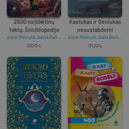
2500 neįtikėtinų
Kastukas ir Geniukas
faktų. Enciklopedija
nesustabdomi
Aistė Mišinytė
,
Saulė Paltanavičiūtė
Aistė Mišinytė
,
Roma Blėkienė
,
Dalia Bieliūnaitė
,
Erika P
0
4
0
4