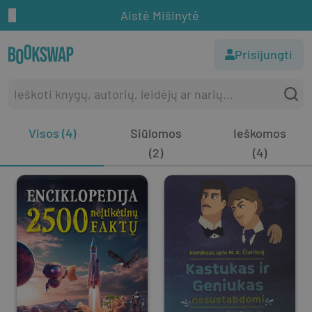
Aistė Mišinytė
Prisijungti
Visos (4)
Siūlomos
Ieškomos
(2)
(4)