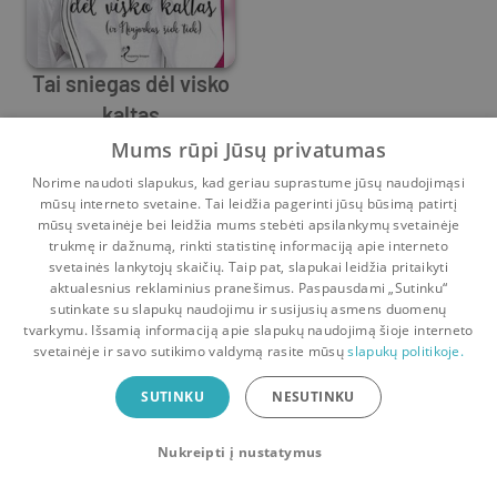
Tai sniegas dėl visko
kaltas
Virginia Bramati
Mums rūpi Jūsų privatumas
Prieš
1 m.
Norime naudoti slapukus, kad geriau suprastume jūsų naudojimąsi
mūsų interneto svetaine. Tai leidžia pagerinti jūsų būsimą patirtį
mūsų svetainėje bei leidžia mums stebėti apsilankymų svetainėje
trukmę ir dažnumą, rinkti statistinę informaciją apie interneto
svetainės lankytojų skaičių. Taip pat, slapukai leidžia pritaikyti
aktualesnius reklaminius pranešimus. Paspausdami „Sutinku“
sutinkate su slapukų naudojimu ir susijusių asmens duomenų
Pradinis
Krepšelis
Pokalbiai
Pranešimai
Paskyra
tvarkymu. Išsamią informaciją apie slapukų naudojimą šioje interneto
svetainėje ir savo sutikimo valdymą rasite mūsų
slapukų politikoje.
Bookswap programėlė
SUTINKU
NESUTINKU
Mainykis knygomis dar patogiau!
Nukreipti į nustatymus
Uždaryti
Atsisiųsti