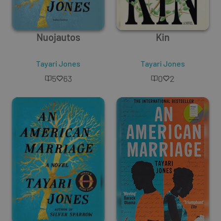
Nuojautos
Kin
Tayari Jones
Tayari Jones
5
63
0
2