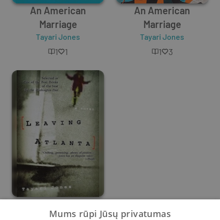
An American
An American
Marriage
Marriage
Tayari Jones
Tayari Jones
1
1
1
3
Leaving Atlanta
Mums rūpi Jūsų privatumas