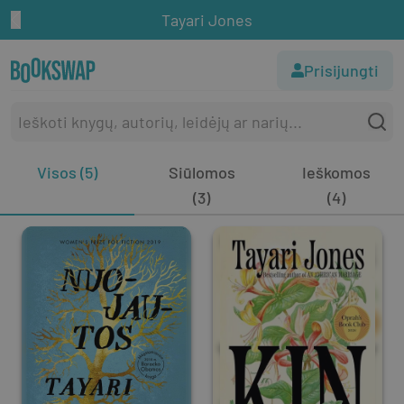
Tayari Jones
Prisijungti
Visos (5)
Siūlomos
Ieškomos
(3)
(4)