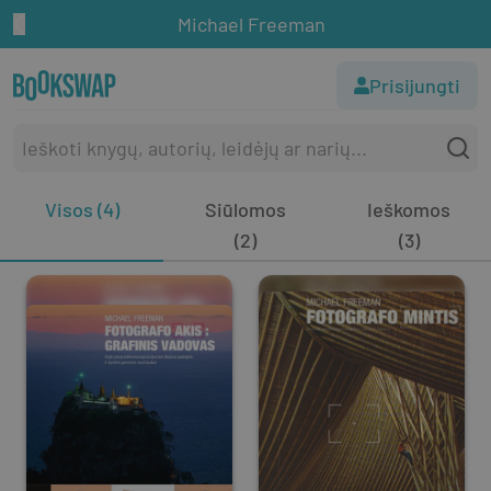
Michael Freeman
Prisijungti
Visos (4)
Siūlomos
Ieškomos
(2)
(3)