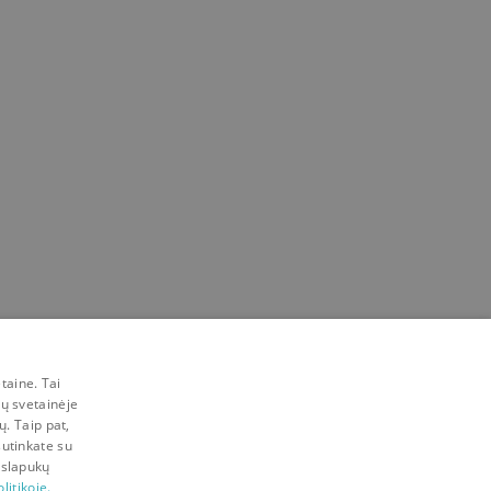
taine. Tai
mų svetainėje
ų. Taip pat,
sutinkate su
 slapukų
litikoje.