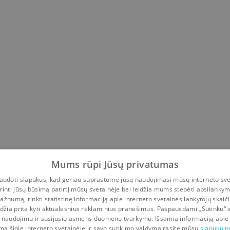
Mums rūpi Jūsų privatumas
udoti slapukus, kad geriau suprastume jūsų naudojimąsi mūsų interneto sve
rinti jūsų būsimą patirtį mūsų svetainėje bei leidžia mums stebėti apsilanky
ažnumą, rinkti statistinę informaciją apie interneto svetainės lankytojų skaiči
idžia pritaikyti aktualesnius reklaminius pranešimus. Paspausdami „Sutinku“ 
 naudojimu ir susijusių asmens duomenų tvarkymu. Išsamią informaciją apie
mą šioje interneto svetainėje ir savo sutikimo valdymą rasite mūsų
slapukų po