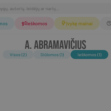
omos
Ieškomos
Įvykę mainai
A. ABRAMAVIČIUS
Visos (2)
Siūlomos (1)
Ieškomos (1)