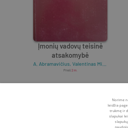
Įmonių vadovų teisinė
atsakomybė
A. Abramavičius
,
Valentinas Mikelėnas
Prieš
2 m.
Norime na
leidžia page
trukmę ir d
slapukai le
slapukų
naudoji