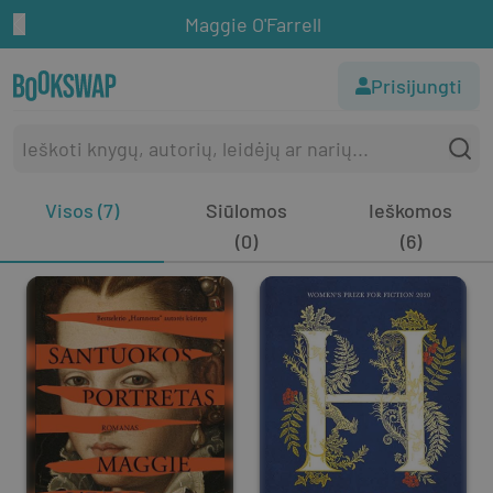
Maggie O'Farrell
Prisijungti
Visos (7)
Siūlomos
Ieškomos
(0)
(6)