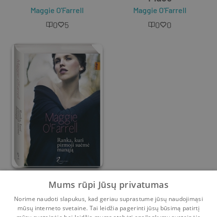
Maggie O'Farrell
Maggie O'Farrell
0
5
0
0
Ranka, kuri pirmoji
Mums rūpi Jūsų privatumas
suėmė manąją
Norime naudoti slapukus, kad geriau suprastume jūsų naudojimąsi
Maggie O'Farrell
mūsų interneto svetaine. Tai leidžia pagerinti jūsų būsimą patirtį
0
2