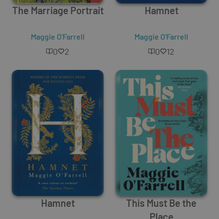
The Marriage Portrait
Hamnet
Maggie O'Farrell
Maggie O'Farrell
0
2
0
12
Hamnet
This Must Be the
Place