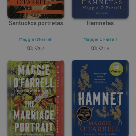
Santuokos portretas
Hamnetas
Maggie O'Farrell
Maggie O'Farrell
0
57
0
116