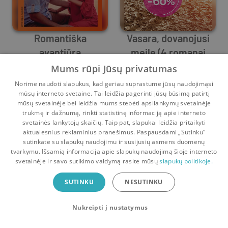
Romantiška
Vasara, dovanojusi
avantiūra
meilę (4 romanai
Nina Milne
Nina Milne
-60%)
,
Maureen Child
Mums rūpi Jūsų privatumas
1
1
0
1
Norime naudoti slapukus, kad geriau suprastume jūsų naudojimąsi
mūsų interneto svetaine. Tai leidžia pagerinti jūsų būsimą patirtį
mūsų svetainėje bei leidžia mums stebėti apsilankymų svetainėje
trukmę ir dažnumą, rinkti statistinę informaciją apie interneto
svetainės lankytojų skaičių. Taip pat, slapukai leidžia pritaikyti
aktualesnius reklaminius pranešimus. Paspausdami „Sutinku“
sutinkate su slapukų naudojimu ir susijusių asmens duomenų
Pradinis
Krepšelis
Pokalbiai
Pranešimai
Paskyra
tvarkymu. Išsamią informaciją apie slapukų naudojimą šioje interneto
svetainėje ir savo sutikimo valdymą rasite mūsų
slapukų politikoje.
Bookswap programėlė
SUTINKU
NESUTINKU
Mainykis knygomis dar patogiau!
Nukreipti į nustatymus
Uždaryti
Atsisiųsti