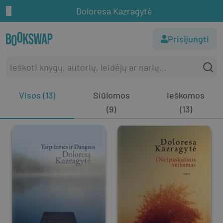
Doloresa Kazragytė
Prisijungti
Visos (13)
Siūlomos
Ieškomos
(9)
(13)