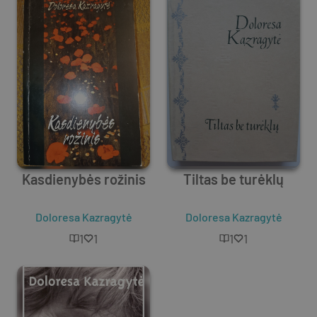
Kasdienybės rožinis
Tiltas be turėklų
Doloresa Kazragytė
Doloresa Kazragytė
1
1
1
1