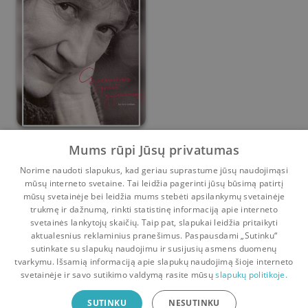
Gyvenimas prieš
Mums rūpi Jūsų privatumas
gyvenimą
Norime naudoti slapukus, kad geriau suprastume jūsų naudojimąsi
Doloresa Kazragytė
mūsų interneto svetaine. Tai leidžia pagerinti jūsų būsimą patirtį
0
1
mūsų svetainėje bei leidžia mums stebėti apsilankymų svetainėje
trukmę ir dažnumą, rinkti statistinę informaciją apie interneto
svetainės lankytojų skaičių. Taip pat, slapukai leidžia pritaikyti
aktualesnius reklaminius pranešimus. Paspausdami „Sutinku“
sutinkate su slapukų naudojimu ir susijusių asmens duomenų
Pradinis
Krepšelis
Pokalbiai
Pranešimai
Paskyra
tvarkymu. Išsamią informaciją apie slapukų naudojimą šioje interneto
svetainėje ir savo sutikimo valdymą rasite mūsų
slapukų politikoje.
Bookswap programėlė
SUTINKU
NESUTINKU