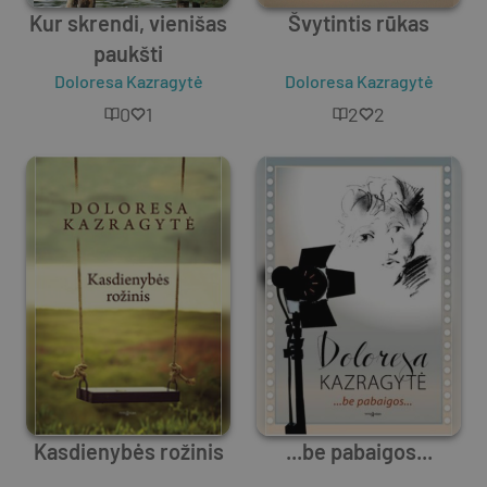
Kur skrendi, vienišas
Švytintis rūkas
paukšti
Doloresa Kazragytė
Doloresa Kazragytė
0
1
2
2
Kasdienybės rožinis
...be pabaigos...