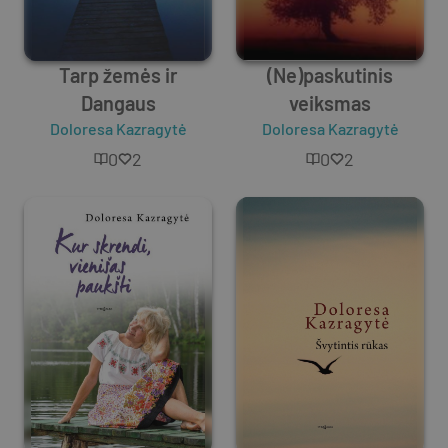
Tarp žemės ir
(Ne)paskutinis
Dangaus
veiksmas
Doloresa Kazragytė
Doloresa Kazragytė
0
2
0
2