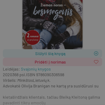
Siūlyti šią knygą
Pridėti į norimas
Leidėjas
:
Svajonių knygos
2020
368 psl.
ISBN
9786090306598
Viršelis
:
Minkštas
Lietuvių k.
Advokatė Olivija Branigan ne kartą yra susidūrusi su
kietaširdžiais klientais, tačiau Bleiką Kleitoną galima 
pavadinti tikru emocijų