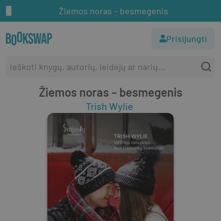
Žiemos noras – besmegenis
Prisijungti
Žiemos noras – besmegenis
Trish Wylie