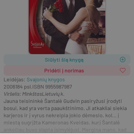
Siūlyti šią knygą
Pridėti į norimas
Leidėjas
:
Svajonių knygos
2006
184 psl.
ISBN
9955987987
Viršelis
:
Minkštas
Lietuvių k.
Jauna teisininkė Šantalė Gudvin pasiryžusi įrodyti 
bosui, kad yra verta paaukštinimo. Ji atkakliai siekia 
karjeros ir į vyrus nekreipia jokio dėmesio, kol… į 
miestą sugrįžta Kameronas Kveidas, kurį Šantalė 
anksčiau buvo slapta įsimylėjusi. Mergina mano, kad 