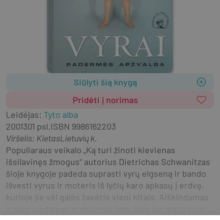
Siūlyti šią knygą
Pridėti į norimas
Leidėjas
:
Tyto alba
2001
301 psl.
ISBN
9986162203
Viršelis
:
Kietas
Lietuvių k.
Populiaraus veikalo „Ką turi žinoti kievienas 
išsilavinęs žmogus“ autorius Dietrichas Schwanitzas 
šioje knygoje padeda suprasti vyrų elgseną ir bando 
išvesti vyrus ir moteris iš lyčių karo apkasų į erdvę, 
kurioje jie vėl galės žavėtis vieni kitais. Aiškindamas 
ir nagrinėdamas problemas taip, kaip jas mato vyrai, 