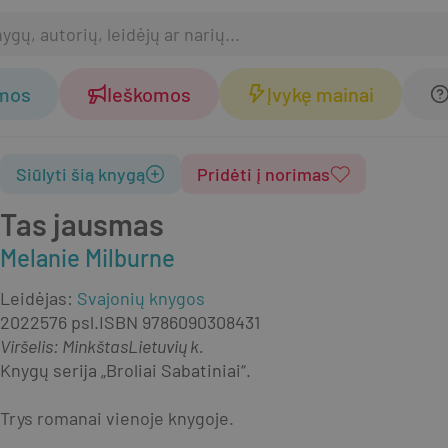
omos
Ieškomos
Įvykę mainai
Siūlyti šią knygą
Pridėti į norimas
Tas jausmas
Melanie Milburne
Leidėjas
:
Svajonių knygos
2022
576 psl.
ISBN
9786090308431
Viršelis
:
Minkštas
Lietuvių k.
Knygų serija „Broliai Sabatiniai“.
Trys romanai vienoje knygoje.