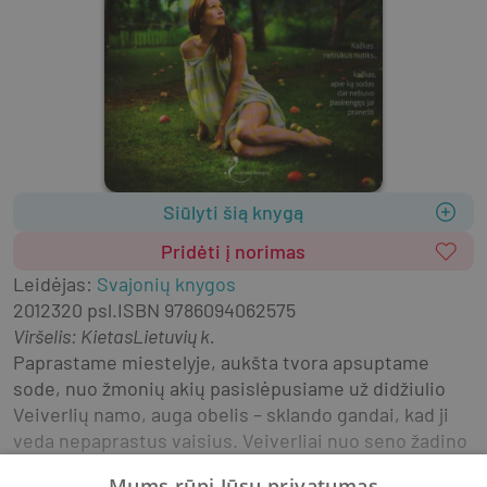
Siūlyti šią knygą
Pridėti į norimas
Leidėjas
:
Svajonių knygos
2012
320 psl.
ISBN
9786094062575
Viršelis
:
Kietas
Lietuvių k.
Paprastame miestelyje, aukšta tvora apsuptame 
sode, nuo žmonių akių pasislėpusiame už didžiulio 
Veiverlių namo, auga obelis – sklando gandai, kad ji 
veda nepaprastus vaisius. Veiverliai nuo seno žadino 
miestelėnų smalsumą, o jų sodas traukė visus it 
Mums rūpi Jūsų privatumas