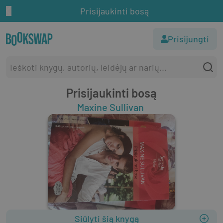
Prisijaukinti bosą
Prisijungti
Prisijaukinti bosą
Maxine Sullivan
Siūlyti šią knygą