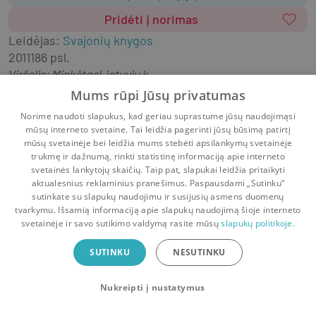
Pridėti į norimas
Leidėjas
:
Svajonių knygos
2011
186 psl.
Viršelis
:
Minkštas
Lietuvių k.
Pslapčių suskaldyt galinga šeim vėl kartu.
Mums rūpi Jūsų privatumas
Norime naudoti slapukus, kad geriau suprastume jūsų naudojimąsi
mūsų interneto svetaine. Tai leidžia pagerinti jūsų būsimą patirtį
mūsų svetainėje bei leidžia mums stebėti apsilankymų svetainėje
trukmę ir dažnumą, rinkti statistinę informaciją apie interneto
svetainės lankytojų skaičių. Taip pat, slapukai leidžia pritaikyti
aktualesnius reklaminius pranešimus. Paspausdami „Sutinku“
sutinkate su slapukų naudojimu ir susijusių asmens duomenų
Pradinis
Krepšelis
Pokalbiai
Pranešimai
Paskyra
tvarkymu. Išsamią informaciją apie slapukų naudojimą šioje interneto
svetainėje ir savo sutikimo valdymą rasite mūsų
slapukų politikoje.
Bookswap programėlė
SUTINKU
NESUTINKU
Mainykis knygomis dar patogiau!
Nukreipti į nustatymus
Uždaryti
Atsisiųsti