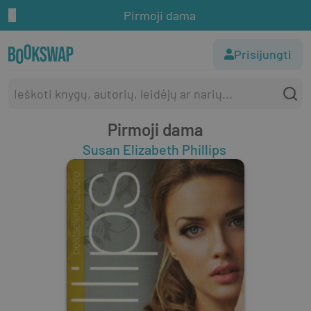
Pirmoji dama
Prisijungti
Pirmoji dama
Susan Elizabeth Phillips