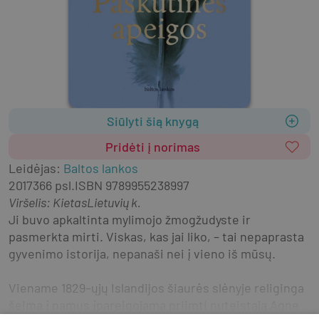
Siūlyti šią knygą
Pridėti į norimas
Leidėjas
:
Baltos lankos
2017
366 psl.
ISBN
9789955238997
Viršelis
:
Kietas
Lietuvių k.
Ji buvo apkaltinta mylimojo žmogžudyste ir 
pasmerkta mirti. Viskas, kas jai liko, – tai nepaprasta 
gyvenimo istorija, nepanaši nei į vieno iš mūsų.
Viename 1829–ųjų Islandijos šiaurės slėnyje religinga 
šeima į namus įpareigojama priimti nuteistąją Agnes 