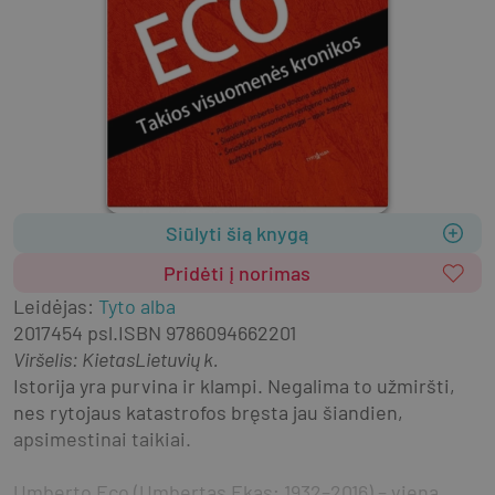
Siūlyti šią knygą
Pridėti į norimas
Leidėjas
:
Tyto alba
2017
454 psl.
ISBN
9786094662201
Viršelis
:
Kietas
Lietuvių k.
Istorija yra purvina ir klampi. Negalima to užmiršti, 
nes rytojaus katastrofos bręsta jau šiandien, 
apsimestinai taikiai.
Umberto Eco (Umbertas Ekas; 1932–2016) – viena 