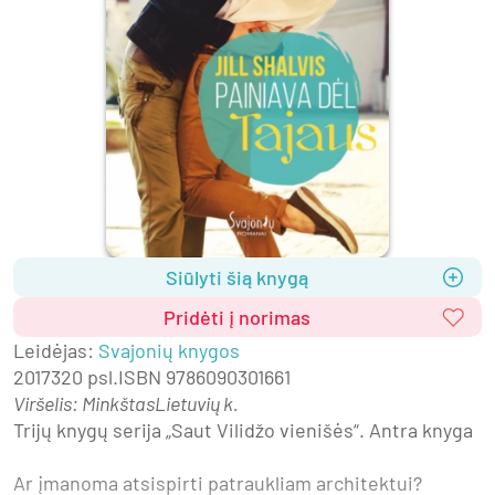
Siūlyti šią knygą
Pridėti į norimas
Leidėjas
:
Svajonių knygos
2017
320 psl.
ISBN
9786090301661
Viršelis
:
Minkštas
Lietuvių k.
Trijų knygų serija „Saut Vilidžo vienišės“. Antra knyga
Ar įmanoma atsispirti patraukliam architektui?