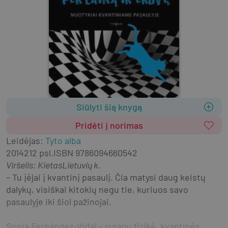
Siūlyti šią knygą
Pridėti į norimas
Leidėjas
:
Tyto alba
2014
212 psl.
ISBN
9786094660542
Viršelis
:
Kietas
Lietuvių k.
– Tu įėjai į kvantinį pasaulį. Čia matysi daug keistų 
dalykų, visiškai kitokių negu tie, kuriuos savo 
pasaulyje iki šiol pažinojai.
Sonia Fernández-Vidal – ispanų fizikė, kvantinės 