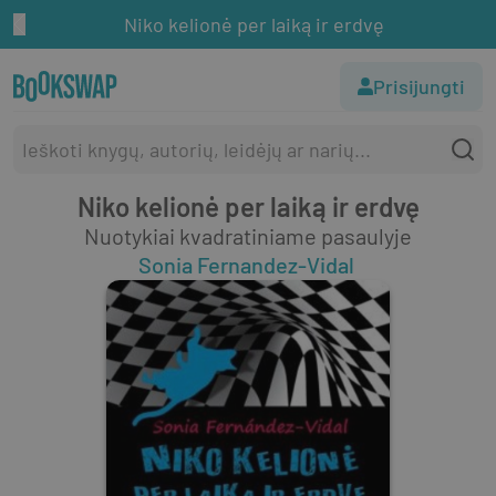
Niko kelionė per laiką ir erdvę
Prisijungti
Niko kelionė per laiką ir erdvę
Nuotykiai kvadratiniame pasaulyje
Sonia Fernandez-Vidal