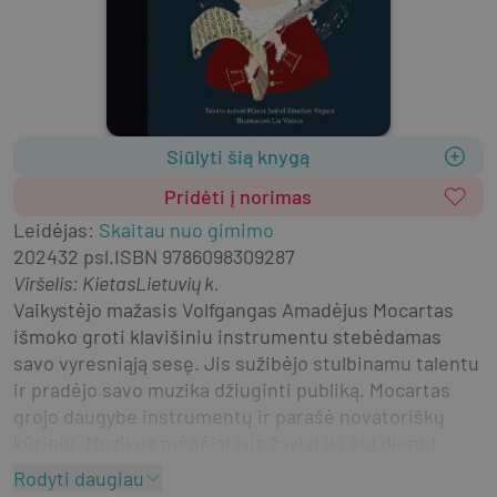
Siūlyti šią knygą
Pridėti į norimas
Leidėjas
:
Skaitau nuo gimimo
2024
32 psl.
ISBN
9786098309287
Viršelis
:
Kietas
Lietuvių k.
Vaikystėjo mažasis Volfgangas Amadėjus Mocartas 
išmoko groti klavišiniu instrumentu stebėdamas 
savo vyresniąją sesę. Jis sužibėjo stulbinamu talentu 
ir pradėjo savo muzika džiuginti publiką. Mocartas 
grojo daugybe instrumentų ir parašė novatoriškų 
kūrinių. Muzikos mėgėjai jais žavisi iki šių dienų!
Rodyti daugiau
Nebijok svajoti!