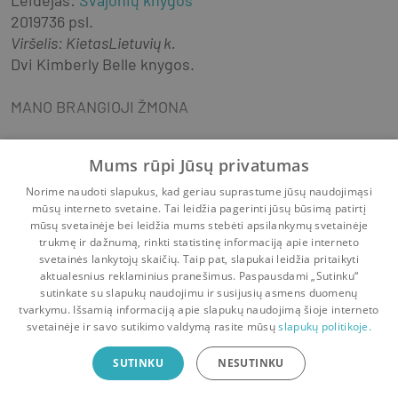
Leidėjas
:
Svajonių knygos
2019
736 psl.
Viršelis
:
Kietas
Lietuvių k.
Dvi Kimberly Belle knygos.
MANO BRANGIOJI ŽMONA
Betė Merfi slapstosi...
Mums rūpi Jūsų privatumas
Beveik metus Betė planavo šią dieną. Dieną, kuri 
Norime naudoti slapukus, kad geriau suprastume jūsų naudojimąsi
Rodyti daugiau
mūsų interneto svetaine. Tai leidžia pagerinti jūsų būsimą patirtį
kitiems tėra paprastas ketvirtadienis, ji vadina savo 
Grožinė literatūra
Romanai
mūsų svetainėje bei leidžia mums stebėti apsilankymų svetainėje
naujo gyvenimo pradžia. Nauja išvaizda, naujas vardas 
trukmę ir dažnumą, rinkti statistinę informaciją apie interneto
ir miestas. Betė turėjo gerai tam pasirengti, nes 
svetainės lankytojų skaičių. Taip pat, slapukai leidžia pritaikyti
suprato: tereikia menkos klaidelės ir sutuoktinis gali 
aktualesnius reklaminius pranešimus. Paspausdami „Sutinku“
sutinkate su slapukų naudojimu ir susijusių asmens duomenų
ją surasti.
Pradinis
Krepšelis
Pokalbiai
Pranešimai
Paskyra
tvarkymu. Išsamią informaciją apie slapukų naudojimą šioje interneto
svetainėje ir savo sutikimo valdymą rasite mūsų
slapukų politikoje.
Sabina Hardison dingo...
Bookswap programėlė
SUTINKU
NESUTINKU
Mainykis knygomis dar patogiau!
Džefris Hardisonas grįžta iš komandiruotės ir 