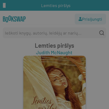
Lemties piršlys
Prisijungti
Lemties piršlys
Judith McNaught