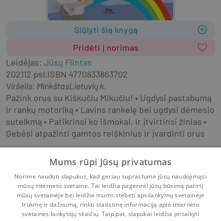
Siūlyti šią knygą
Pridėti į norimas
Leidėjas
:
Jūsų Flintas
2021
12 psl.
ISBN
4770833863702
Viršelis
:
Minkštas
Lietuvių k.
Pažink orus su Kiškučiu Mikučiu! • Ugdysi pastabumą 
ir rankų motoriką • Lavins rankelę bei ugdysi dėmesio 
sutelkmą • Patikrinsi ko išmokai, ir įtvirtinsi žinias • 
Gebėsi atpažinti gamtos reiškinius ir įvardinti orus
Knygos mažiausiems
Knygų serijos mažiausiems
Mums rūpi Jūsų privatumas
Literatūra vaikams
Norime naudoti slapukus, kad geriau suprastume jūsų naudojimąsi
Literatūra vaikams ir paaugliams
mūsų interneto svetaine. Tai leidžia pagerinti jūsų būsimą patirtį
Užduočių ir veiklos knygelės
mūsų svetainėje bei leidžia mums stebėti apsilankymų svetainėje
trukmę ir dažnumą, rinkti statistinę informaciją apie interneto
svetainės lankytojų skaičių. Taip pat, slapukai leidžia pritaikyti