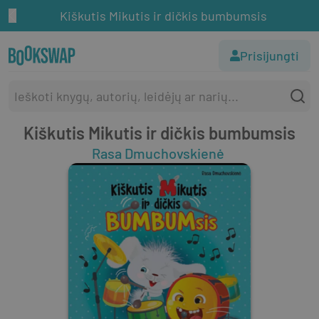
Kiškutis Mikutis ir dičkis bumbumsis
Prisijungti
Kiškutis Mikutis ir dičkis bumbumsis
Rasa Dmuchovskienė