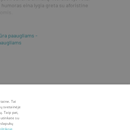
humoras eina lygia greta su aforistine 
gomis.
tūra paaugliams
aaugliams
taine. Tai
mų svetainėje
ų. Taip pat,
sutinkate su
 slapukų
litikoje.