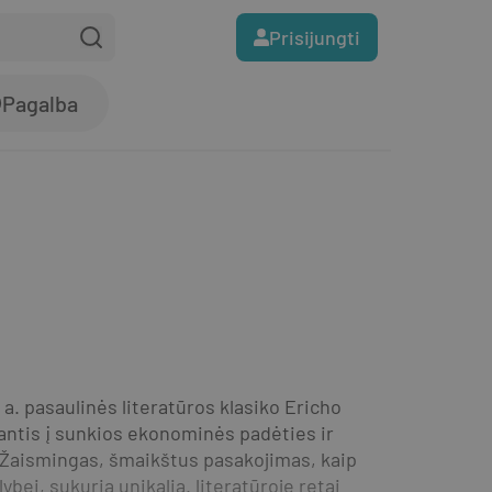
Prisijungti
Pagalba
a. pasaulinės literatūros klasiko Ericho 
ntis į sunkios ekonominės padėties ir 
 Žaismingas, šmaikštus pasakojimas, kaip 
bei, sukuria unikalią. literatūroje retai 