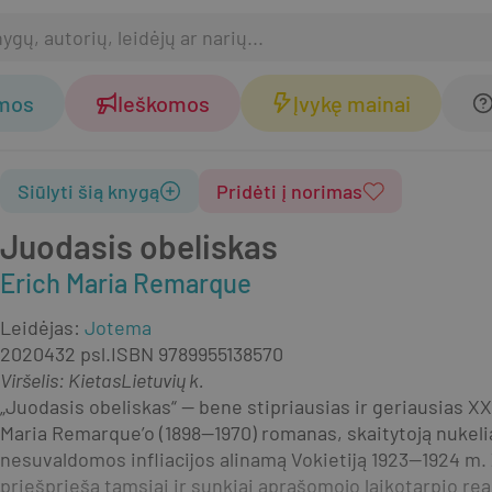
omos
Ieškomos
Įvykę mainai
Siūlyti šią knygą
Pridėti į norimas
Juodasis obeliskas
Erich Maria Remarque
Leidėjas
:
Jotema
2020
432 psl.
ISBN
9789955138570
Viršelis
:
Kietas
Lietuvių k.
„Juodasis obeliskas“ — bene stipriausias ir geriausias XX 
Maria Remarque’o (1898—1970) romanas, skaitytoją nukelia
nesuvaldomos infliacijos alinamą Vokietiją 1923—1924 m.
priešprieša tamsiai ir sunkiai aprašomojo laikotarpio realy