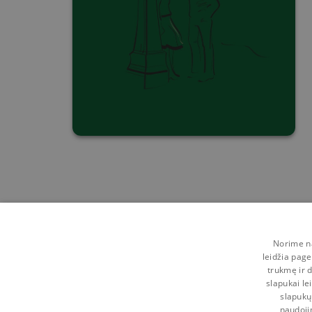
Norime na
leidžia page
trukmę ir d
slapukai le
slapukų
naudoji