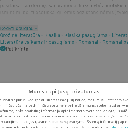
pasitaikančią dermę, kai pramoga, linksmybė, nuotykis ir 
išmintimi bei filosofiškai giliomis egzistencinėmis įžval
Rodyti daugiau
Grožinė literatūra
Klasika
Klasika paaugliams
Litera
Literatūra vaikams ir paaugliams
Romanai
Romanai p
Patikrinta
Mums rūpi Jūsų privatumas
udoti slapukus, kad geriau suprastume jūsų naudojimąsi mūsų interneto sve
rinti jūsų būsimą patirtį mūsų svetainėje bei leidžia mums stebėti apsilanky
ažnumą, rinkti statistinę informaciją apie interneto svetainės lankytojų skaiči
idžia pritaikyti aktualesnius reklaminius pranešimus. Paspausdami „Sutinku“ 
 naudojimu ir susijusių asmens duomenų tvarkymu. Išsamią informaciją apie
mą šioje interneto svetainėje ir savo sutikimo valdymą rasite mūsų
slapukų po