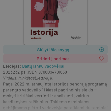
Siūlyti šią knygą
Pridėti į norimas
Leidėjas
:
Baltų lankų vadovėliai
2023
232 psl.
ISBN
9786094701658
Viršelis
:
Minkštas
Lietuvių k.
Pagal 2022 m. atnaujintą Istorijos bendrąją programą 
parengto vadovėlio 11 klasei pagrindinis siekis ‒ 
mokyti kritiškai vertinti ir analizuoti įvairius 
kasdienybės reiškinius. Tokiems esminiams 
gebėjimams plėtoti vadovėlyje pateikiami du teminiai 