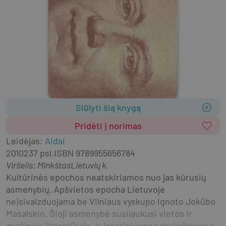
Siūlyti šią knygą
Pridėti į norimas
Leidėjas
:
Aidai
2010
237 psl.
ISBN
9789955656784
Viršelis
:
Minkštas
Lietuvių k.
Kultūrinės epochos neatskiriamos nuo jas kūrusių 
asmenybių. Apšvietos epocha Lietuvoje 
neįsivaizduojama be Vilniaus vyskupo Ignoto Jokūbo 
Masalskio. Šioji asmenybė susilaukusi vietos ir 
grožinėje literatūroje, ir istoriniuose pasakojimuose. 