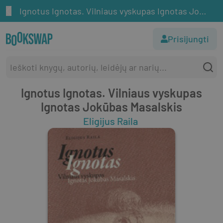
Ignotus Ignotas. Vilniaus vyskupas Ignotas Jokūbas Masalskis
Prisijungti
Ignotus Ignotas. Vilniaus vyskupas
Ignotas Jokūbas Masalskis
Eligijus Raila