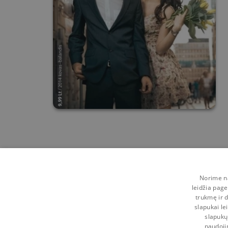
Norime na
leidžia page
trukmę ir d
slapukai le
slapukų
naudoji