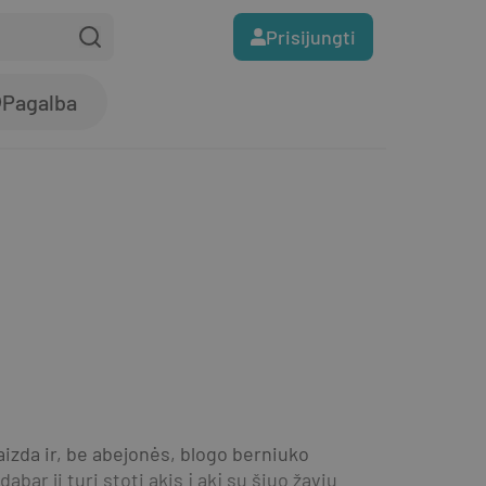
Prisijungti
Pagalba
izda ir, be abejonės, blogo berniuko 
abar ji turi stoti akis į akį su šiuo žaviu 