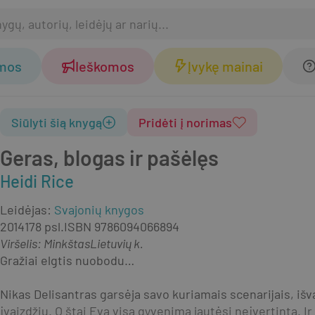
omos
Ieškomos
Įvykę mainai
Siūlyti šią knygą
Pridėti į norimas
Geras, blogas ir pašėlęs
Heidi Rice
Leidėjas
:
Svajonių knygos
2014
178 psl.
ISBN
9786094066894
Viršelis
:
Minkštas
Lietuvių k.
Gražiai elgtis nuobodu…
Nikas Delisantras garsėja savo kuriamais scenarijais, išva
įvaizdžiu. O štai Eva visą gyvenimą jautėsi neįvertinta. Ir d