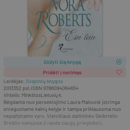
Siūlyti šią knygą
Pridėti į norimas
Leidėjas
:
Svajonių knygos
2013
352 psl.
ISBN
9786094064654
Viršelis
:
Minkštas
Lietuvių k.
Bėgdama nuo persekiojimo Laura Malounė įstringa 
snieguotame kalnų kelyje ir tampa priklausoma nuo 
nepažįstamo vyro. Vienišiaus dailininko Geibrielio 
Bredlio namuose ji randa saugų prieglobstį.