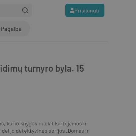
Prisijungti
Pagalba
dimų turnyro byla. 15
, kurio knygos nuolat kartojamos ir 
 dėl jo detektyvinės serijos „Domas ir 