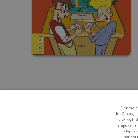
Norime na
leidžia page
trukmę ir d
slapukai le
slapukų
naudoji