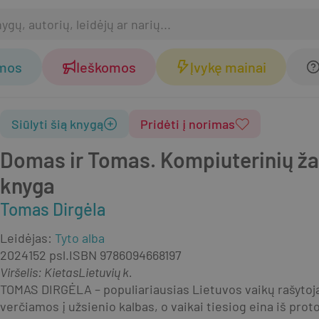
omos
Ieškomos
Įvykę mainai
Siūlyti šią knygą
Pridėti į norimas
Domas ir Tomas. Kompiuterinių žai
knyga
Tomas Dirgėla
Leidėjas
:
Tyto alba
2024
152 psl.
ISBN
9786094668197
Viršelis
:
Kietas
Lietuvių k.
TOMAS DIRGĖLA – populiariausias Lietuvos vaikų rašytojas
verčiamos į užsienio kalbas, o vaikai tiesiog eina iš proto