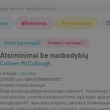
omos
Ieškomos
Įvykę mainai
Siūlyti šią knygą
Pridėti į norimas
Atsiminimai be nuobodybių
Colleen McCullough
Leidėjas
:
Tyto alba
2013
302 psl.
ISBN
9789986169352
Viršelis
:
Kietas
Lietuvių k.
Šioje autobiografijoje skaitytojas sužinos C. McCullough 
nukryžiuotas, o nemirė kitokia mirtimi, ką ji mano apie p
žmogžudystės“, apie laiko prigimtį, pavydą ir Shakespeare’ą
mugėje, kaip įsivaizduoja rojų ir pragarą, kokiomis savyb