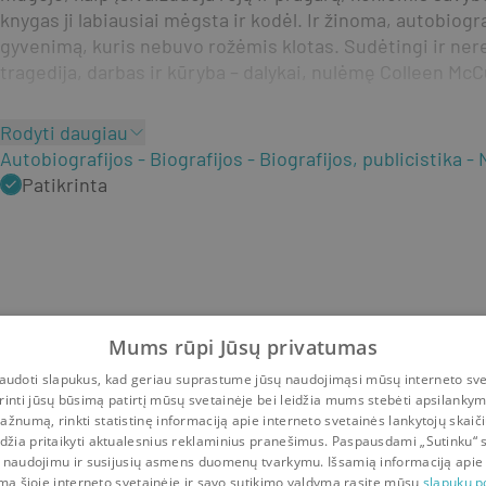
knygas ji labiausiai mėgsta ir kodėl. Ir žinoma, autobiogra
gyvenimą, kuris nebuvo rožėmis klotas. Sudėtingi ir neret
tragedija, darbas ir kūryba – dalykai, nulėmę Colleen McC
Rodyti daugiau
Autobiografijos
Biografijos
Biografijos, publicistika
Patikrinta
Mums rūpi Jūsų privatumas
udoti slapukus, kad geriau suprastume jūsų naudojimąsi mūsų interneto sve
rinti jūsų būsimą patirtį mūsų svetainėje bei leidžia mums stebėti apsilanky
ažnumą, rinkti statistinę informaciją apie interneto svetainės lankytojų skaiči
idžia pritaikyti aktualesnius reklaminius pranešimus. Paspausdami „Sutinku“ 
 naudojimu ir susijusių asmens duomenų tvarkymu. Išsamią informaciją apie
mą šioje interneto svetainėje ir savo sutikimo valdymą rasite mūsų
slapukų po