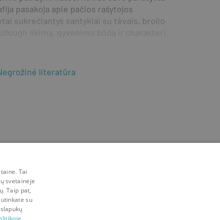
fija pasakoja apie pačios rašytojos 
ai sukrečiantys santykiai su tėvais, brolio 
ullough likimą, gyvenimo būdą ir charakterį.
Negrožinė literatūra
taine. Tai
mų svetainėje
ų. Taip pat,
sutinkate su
 slapukų
litikoje.