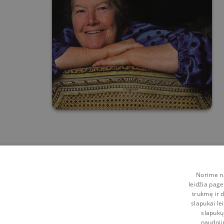
Norime na
leidžia page
trukmę ir d
slapukai le
slapukų
naudoji