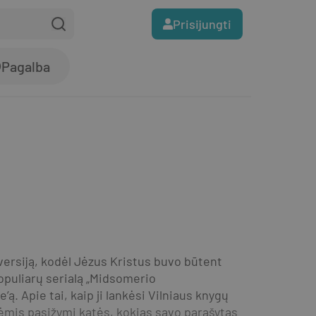
Prisijungti
Pagalba
versiją, kodėl Jėzus Kristus buvo būtent 
opuliarų serialą „Midsomerio 
. Apie tai, kaip ji lankėsi Vilniaus knygų 
ėmis pasižymi katės, kokias savo parašytas 