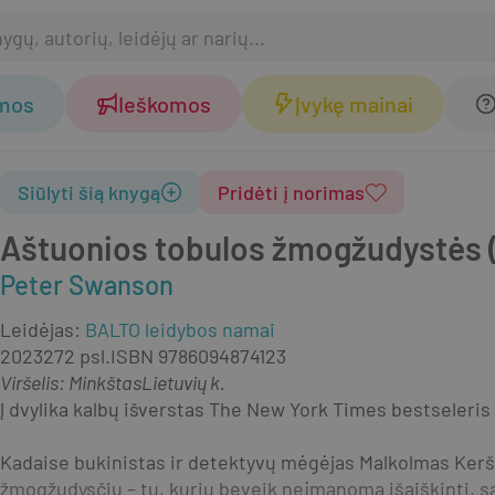
omos
Ieškomos
Įvykę mainai
Siūlyti šią knygą
Pridėti į norimas
Aštuonios tobulos žmogžudystės (m
Peter Swanson
Leidėjas
:
BALTO leidybos namai
2023
272 psl.
ISBN
9786094874123
Viršelis
:
Minkštas
Lietuvių k.
Į dvylika kalbų išverstas The New York Times bestseleri
Kadaise bukinistas ir detektyvų mėgėjas Malkolmas Kerš
žmogžudysčių – tų, kurių beveik neįmanoma išaiškinti, s