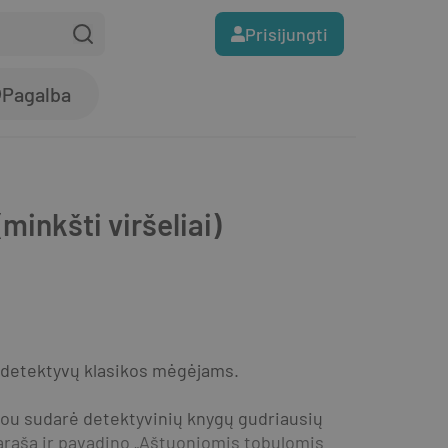
Prisijungti
Pagalba
inkšti viršeliai)
s detektyvų klasikos mėgėjams.
ou sudarė detektyvinių knygų gudriausių 
ąrašą ir pavadino „Aštuoniomis tobulomis 