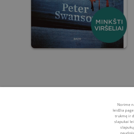
Norime na
leidžia page
trukmę ir d
slapukai le
slapukų
naudoji