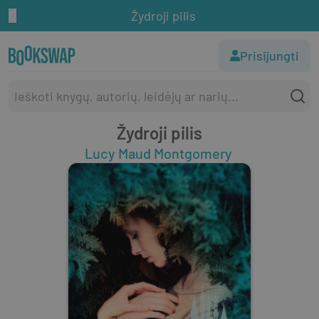
Žydroji pilis
Prisijungti
Žydroji pilis
Lucy Maud Montgomery