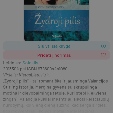
Siūlyti šią knygą
Pridėti į norimas
Leidėjas
:
Sofoklis
2013
304 psl.
ISBN
9786094441080
Viršelis
:
Kietas
Lietuvių k.
„Žydroji pilis“ – tai romantiška ir jausminga Valancijos 
Stirling istorija. Mergina gyvena su skrupulinga 
motina ir dievobaiminga tetule, kuri stebi kiekvieną 
žingsnį. Valancija kukliai ir kantriai laikosi keisčiausių 
nurodymų, kol vieną dieną sužino, kad serga širdies 
liga ir gyventi jai liko vos metai. Netikėta žinia 