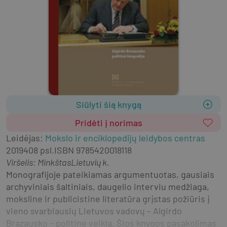
Siūlyti šią knygą
Pridėti į norimas
Leidėjas
:
Mokslo ir enciklopedijų leidybos centras
2019
408 psl.
ISBN
9785420018118
Viršelis
:
Minkštas
Lietuvių k.
Monografijoje pateikiamas argumentuotas, gausiais 
archyviniais šaltiniais, daugelio interviu medžiaga, 
moksline ir publicistine literatūra grįstas požiūris į 
vieno svarbiausių Lietuvos vadovų – Algirdo 
Brazausko – politinę veiklą. Šios knygos pasakojimas 