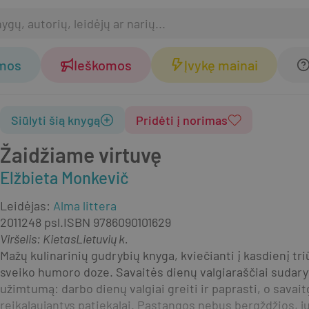
omos
Ieškomos
Įvykę mainai
Siūlyti šią knygą
Pridėti į norimas
Žaidžiame virtuvę
Elžbieta Monkevič
Leidėjas
:
Alma littera
2011
248 psl.
ISBN
9786090101629
Viršelis
:
Kietas
Lietuvių k.
Mažų kulinarinių gudrybių knyga, kviečianti į kasdienį tri
sveiko humoro doze. Savaitės dienų valgiaraščiai sudaryti
užimtumą: darbo dienų valgiai greiti ir paprasti, o savait
reikalaujantys patiekalai. Pastangos nebus bergždžios, ju