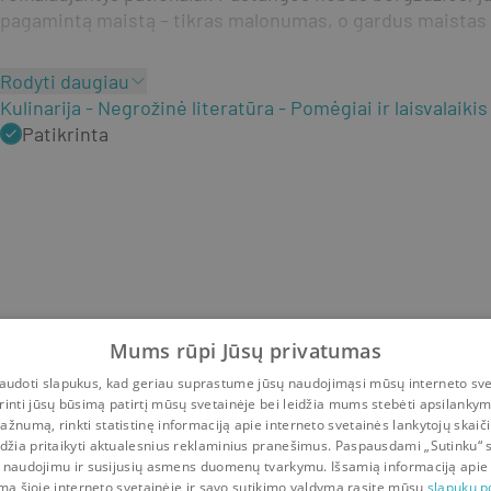
pagamintą maistą – tikras malonumas, o gardus maistas –
Rodyti daugiau
Kulinarija
Negrožinė literatūra
Pomėgiai ir laisvalaikis
Patikrinta
Mums rūpi Jūsų privatumas
udoti slapukus, kad geriau suprastume jūsų naudojimąsi mūsų interneto sve
rinti jūsų būsimą patirtį mūsų svetainėje bei leidžia mums stebėti apsilanky
ažnumą, rinkti statistinę informaciją apie interneto svetainės lankytojų skaiči
idžia pritaikyti aktualesnius reklaminius pranešimus. Paspausdami „Sutinku“ 
 naudojimu ir susijusių asmens duomenų tvarkymu. Išsamią informaciją apie
mą šioje interneto svetainėje ir savo sutikimo valdymą rasite mūsų
slapukų po