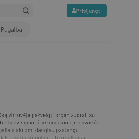
Prisijungti
Pagalba
ūsą virtuvėje pažvelgti organizuotai, su 
 atsižvelgiant į sezoniškumą ir savaitės 
galiais siūlomi daugiau pastangų 
k klausytis komplimentų už skaniai 