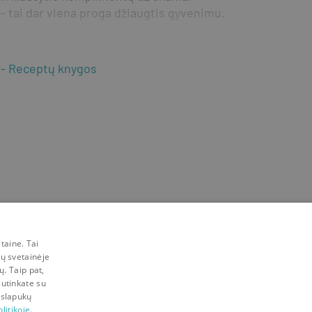
 tai dar viena proga džiaugtis gyvenimu.
Receptų knygos
taine. Tai
mų svetainėje
ų. Taip pat,
sutinkate su
 slapukų
litikoje.