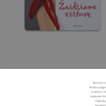
Norime na
leidžia page
trukmę ir d
slapukai le
slapukų
naudoji