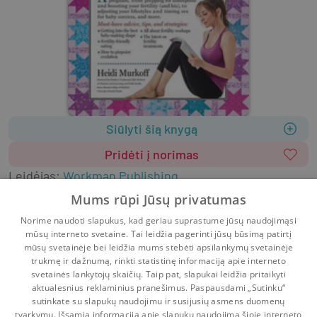
Siūlyti šią knygą
Pridėti į norimas
Leidėjas
:
Workman Publishing
2017
ISBN
9781523501502
Mums rūpi Jūsų privatumas
Viršelis
:
Minkštas
Anglų k.
Norime naudoti slapukus, kad geriau suprastume jūsų naudojimąsi
Literatūra užsienio kalbomis
Negrožinė literatūra
mūsų interneto svetaine. Tai leidžia pagerinti jūsų būsimą patirtį
Populiarioji psichologija
Šeima, sveikata
mūsų svetainėje bei leidžia mums stebėti apsilankymų svetainėje
trukmę ir dažnumą, rinkti statistinę informaciją apie interneto
svetainės lankytojų skaičių. Taip pat, slapukai leidžia pritaikyti
aktualesnius reklaminius pranešimus. Paspausdami „Sutinku“
sutinkate su slapukų naudojimu ir susijusių asmens duomenų
Pradinis
Krepšelis
Pokalbiai
Pranešimai
Paskyra
tvarkymu. Išsamią informaciją apie slapukų naudojimą šioje interneto